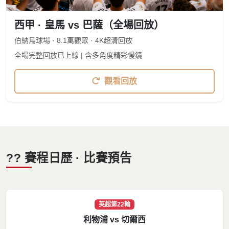
西甲 · 皇馬 vs 巴薩（全場回放）
伯納烏球場 · 8.1萬觀眾 · 4K超清回放
全場完整回放已上線 | 含多角度精彩慢鏡
觀看回放
?? 賽程日歷 · 比賽預告
英超第22輪
利物浦 vs 切爾西