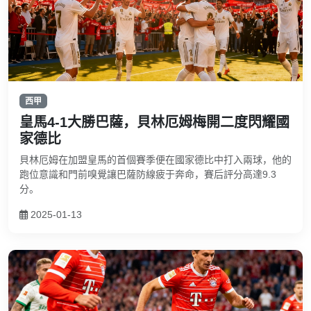
西甲
皇馬4-1大勝巴薩，貝林厄姆梅開二度閃耀國
家德比
貝林厄姆在加盟皇馬的首個賽季便在國家德比中打入兩球，他的
跑位意識和門前嗅覺讓巴薩防線疲于奔命，賽后評分高達9.3
分。
2025-01-13