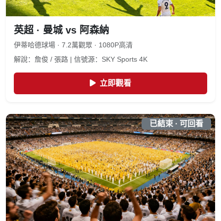
英超 · 曼城 vs 阿森納
伊蒂哈德球場 · 7.2萬觀眾 · 1080P高清
解說：詹俊 / 張路 | 信號源：SKY Sports 4K
立即觀看
已結束 · 可回看