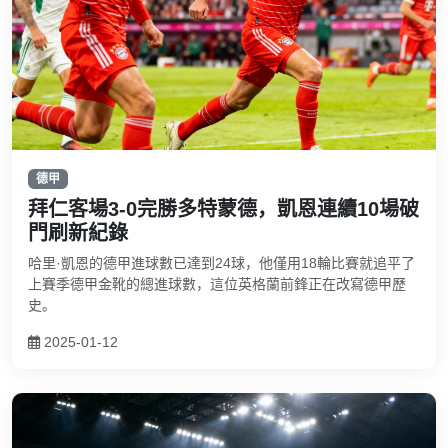
德甲
拜仁客場3-0完勝多特蒙德，凱恩連續10場破
門刷新紀錄
哈里·凱恩的德甲進球數已達到24球，他僅用18輪比賽就追平了
上賽季德甲金靴的總進球數，這位英格蘭前鋒正在改寫德甲歷
史。
2025-01-12