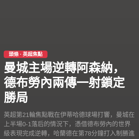
頭條 · 英超焦點
曼城主場逆轉阿森納，
德布勞內兩傳一射鎖定
勝局
英超第21輪焦點戰在伊蒂哈德球場打響，曼城在
上半場0-1落后的情況下，憑借德布勞內的世界
級表現完成逆轉，哈蘭德在第78分鐘打入制勝進