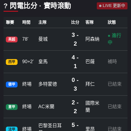
? 閃電比分 · 實時滾動
LIVE 更新中
聯賽
時間
主隊
比分
客隊
狀態
3 -
● 進行
78'
曼城
阿森納
英超
中
2
4 -
90+2'
皇馬
巴薩
補時
西甲
1
0 -
終場
多特蒙德
拜仁
已結束
德甲
3
2 -
國際米
終場
AC米蘭
已結束
意甲
蘭
2
5 -
巴黎圣日耳
終場
里昂
已結束
法甲