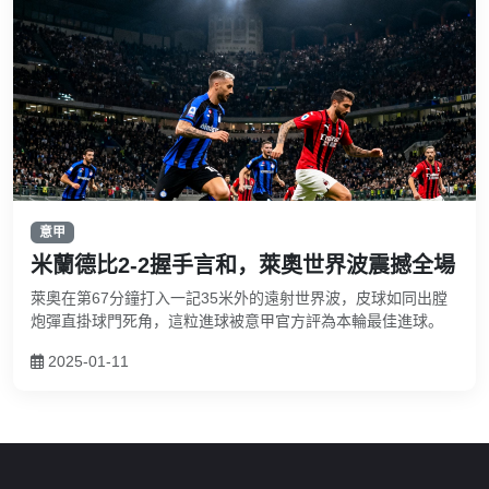
意甲
米蘭德比2-2握手言和，萊奧世界波震撼全場
萊奧在第67分鐘打入一記35米外的遠射世界波，皮球如同出膛
炮彈直掛球門死角，這粒進球被意甲官方評為本輪最佳進球。
2025-01-11