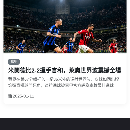
意甲
米蘭德比2-2握手言和，萊奧世界波震撼全場
萊奧在第67分鐘打入一記35米外的遠射世界波，皮球如同出膛
炮彈直掛球門死角，這粒進球被意甲官方評為本輪最佳進球。
2025-01-11