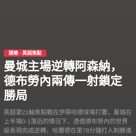
頭條 · 英超焦點
曼城主場逆轉阿森納，
德布勞內兩傳一射鎖定
勝局
英超第21輪焦點戰在伊蒂哈德球場打響，曼城在
上半場0-1落后的情況下，憑借德布勞內的世界
級表現完成逆轉，哈蘭德在第78分鐘打入制勝進