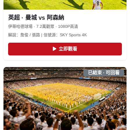
英超 · 曼城 vs 阿森納
伊蒂哈德球場 · 7.2萬觀眾 · 1080P高清
解說：詹俊 / 張路 | 信號源：SKY Sports 4K
立即觀看
已結束 · 可回看