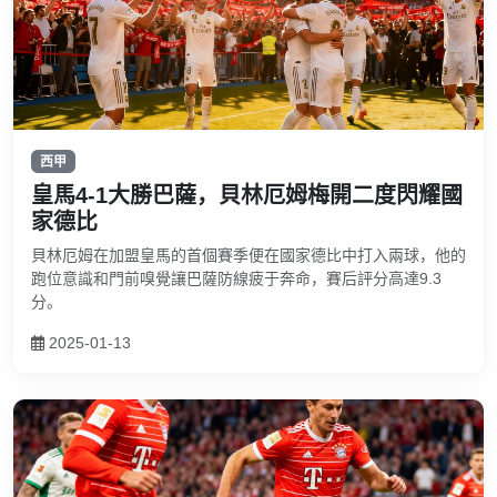
西甲
皇馬4-1大勝巴薩，貝林厄姆梅開二度閃耀國
家德比
貝林厄姆在加盟皇馬的首個賽季便在國家德比中打入兩球，他的
跑位意識和門前嗅覺讓巴薩防線疲于奔命，賽后評分高達9.3
分。
2025-01-13