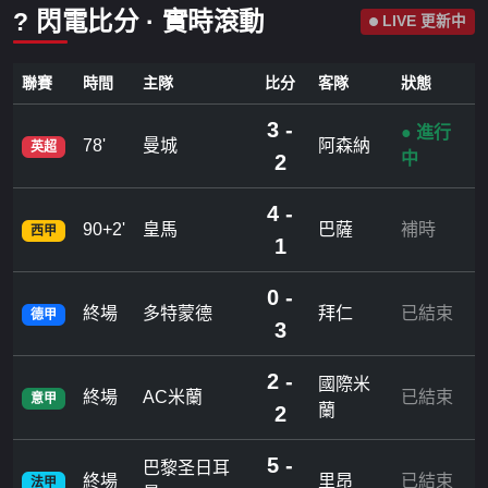
? 閃電比分 · 實時滾動
LIVE 更新中
聯賽
時間
主隊
比分
客隊
狀態
3 -
● 進行
78'
曼城
阿森納
英超
中
2
4 -
90+2'
皇馬
巴薩
補時
西甲
1
0 -
終場
多特蒙德
拜仁
已結束
德甲
3
2 -
國際米
終場
AC米蘭
已結束
意甲
蘭
2
5 -
巴黎圣日耳
終場
里昂
已結束
法甲