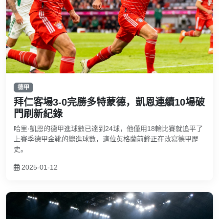
德甲
拜仁客場3-0完勝多特蒙德，凱恩連續10場破
門刷新紀錄
哈里·凱恩的德甲進球數已達到24球，他僅用18輪比賽就追平了
上賽季德甲金靴的總進球數，這位英格蘭前鋒正在改寫德甲歷
史。
2025-01-12