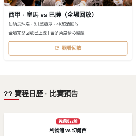
西甲 · 皇馬 vs 巴薩（全場回放）
伯納烏球場 · 8.1萬觀眾 · 4K超清回放
全場完整回放已上線 | 含多角度精彩慢鏡
觀看回放
?? 賽程日歷 · 比賽預告
英超第22輪
利物浦 vs 切爾西