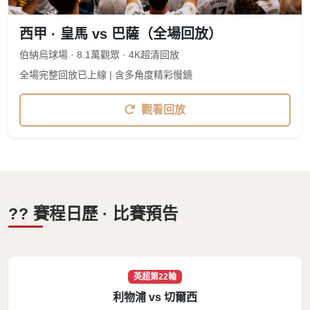
西甲 · 皇馬 vs 巴薩（全場回放）
伯納烏球場 · 8.1萬觀眾 · 4K超清回放
全場完整回放已上線 | 含多角度精彩慢鏡
觀看回放
?? 賽程日歷 · 比賽預告
英超第22輪
利物浦 vs 切爾西