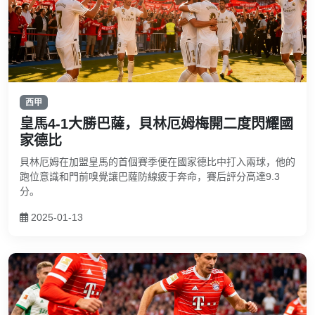
西甲
皇馬4-1大勝巴薩，貝林厄姆梅開二度閃耀國
家德比
貝林厄姆在加盟皇馬的首個賽季便在國家德比中打入兩球，他的
跑位意識和門前嗅覺讓巴薩防線疲于奔命，賽后評分高達9.3
分。
2025-01-13