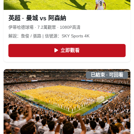
英超 · 曼城 vs 阿森納
伊蒂哈德球場 · 7.2萬觀眾 · 1080P高清
解說：詹俊 / 張路 | 信號源：SKY Sports 4K
立即觀看
已結束 · 可回看