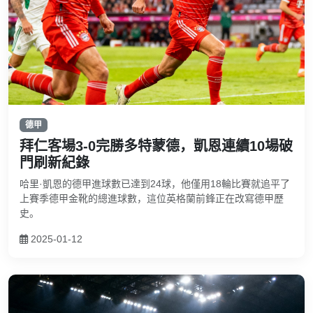
德甲
拜仁客場3-0完勝多特蒙德，凱恩連續10場破
門刷新紀錄
哈里·凱恩的德甲進球數已達到24球，他僅用18輪比賽就追平了
上賽季德甲金靴的總進球數，這位英格蘭前鋒正在改寫德甲歷
史。
2025-01-12