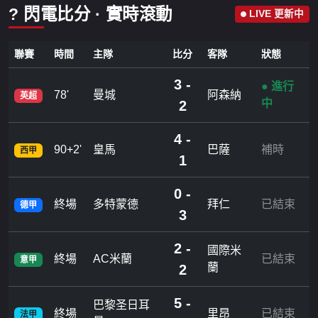
? 閃電比分 · 實時滾動
LIVE 更新中
聯賽
時間
主隊
比分
客隊
狀態
3 -
● 進行
78'
曼城
阿森納
英超
中
2
4 -
90+2'
皇馬
巴薩
補時
西甲
1
0 -
終場
多特蒙德
拜仁
已結束
德甲
3
2 -
國際米
終場
AC米蘭
已結束
意甲
蘭
2
5 -
巴黎圣日耳
終場
里昂
已結束
法甲