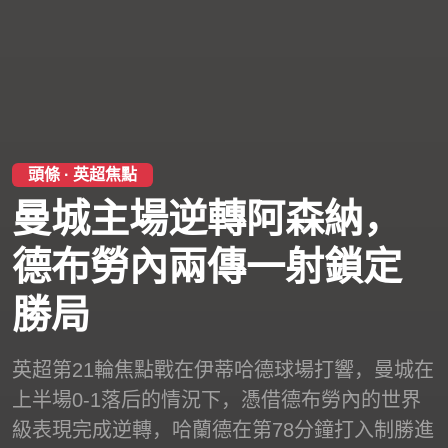
頭條 · 英超焦點
曼城主場逆轉阿森納，
德布勞內兩傳一射鎖定
勝局
英超第21輪焦點戰在伊蒂哈德球場打響，曼城在
上半場0-1落后的情況下，憑借德布勞內的世界
級表現完成逆轉，哈蘭德在第78分鐘打入制勝進