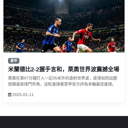
意甲
米蘭德比2-2握手言和，萊奧世界波震撼全場
萊奧在第67分鐘打入一記35米外的遠射世界波，皮球如同出膛
炮彈直掛球門死角，這粒進球被意甲官方評為本輪最佳進球。
2025-01-11