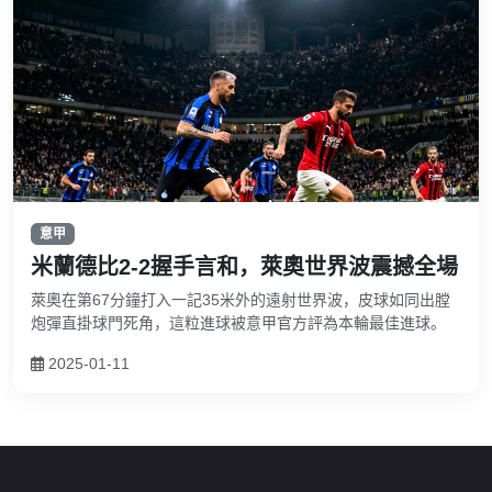
意甲
米蘭德比2-2握手言和，萊奧世界波震撼全場
萊奧在第67分鐘打入一記35米外的遠射世界波，皮球如同出膛
炮彈直掛球門死角，這粒進球被意甲官方評為本輪最佳進球。
2025-01-11