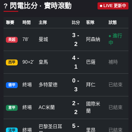
? 閃電比分 · 實時滾動
LIVE 更新中
聯賽
時間
主隊
比分
客隊
狀態
3 -
● 進行
78'
曼城
阿森納
英超
中
2
4 -
90+2'
皇馬
巴薩
補時
西甲
1
0 -
終場
多特蒙德
拜仁
已結束
德甲
3
2 -
國際米
終場
AC米蘭
已結束
意甲
蘭
2
5 -
巴黎圣日耳
終場
里昂
已結束
法甲