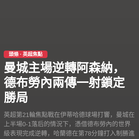
頭條 · 英超焦點
曼城主場逆轉阿森納，
德布勞內兩傳一射鎖定
勝局
英超第21輪焦點戰在伊蒂哈德球場打響，曼城在
上半場0-1落后的情況下，憑借德布勞內的世界
級表現完成逆轉，哈蘭德在第78分鐘打入制勝進